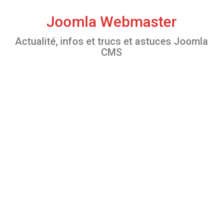
S
k
Joomla Webmaster
i
Actualité, infos et trucs et astuces Joomla
p
CMS
t
o
c
o
n
t
e
n
t