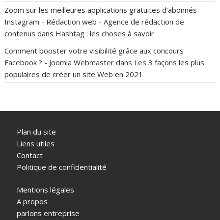
Zoom sur les meilleures applications gratuites d’abonnés
Instagram - Rédaction web - Agence de rédaction de
contenus
dans
Hashtag : les choses à savoir
Comment booster votre visibilité grâce aux concours
Facebook ? - Joomla Webmaster
dans
Les 3 façons les plus
populaires de créer un site Web en 2021
Plan du site
Liens utiles
Contact
Politique de confidentialité
Mentions légales
A propos
parlons entreprise