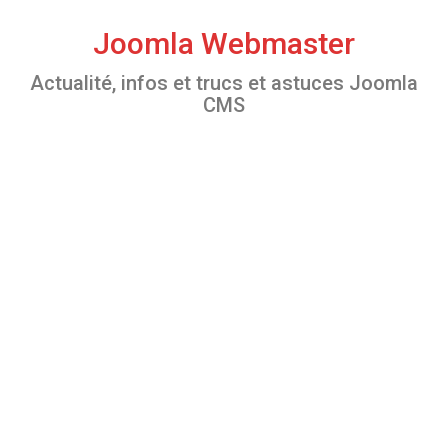
S
k
Joomla Webmaster
i
Actualité, infos et trucs et astuces Joomla
p
CMS
t
o
c
o
n
t
e
n
t