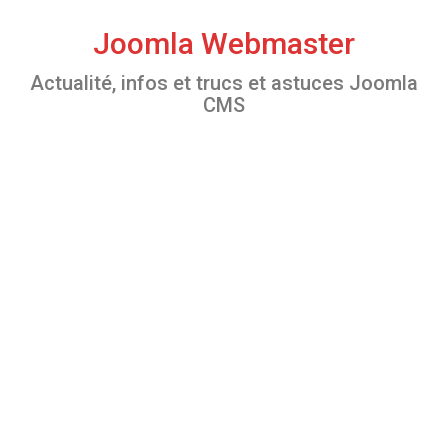
S
k
Joomla Webmaster
i
Actualité, infos et trucs et astuces Joomla
p
CMS
t
o
c
o
n
t
e
n
t