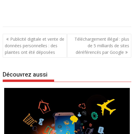
N
Publicité digitale et vente de
Téléchargement illégal : plus
a
données personnelles : des
de 5 milliards de sites
plaintes ont été déposées
déréférencés par Google
v
i
g
Découvrez aussi
a
t
i
o
n
d
e
l