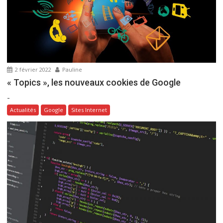
’
a
r
t
i
2 février 2022
Pauline
c
« Topics », les nouveaux cookies de Google
l
-
e
Actualités
Google
Sites Internet