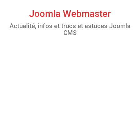
S
k
Joomla Webmaster
i
Actualité, infos et trucs et astuces Joomla
p
CMS
t
o
c
o
n
t
e
n
t