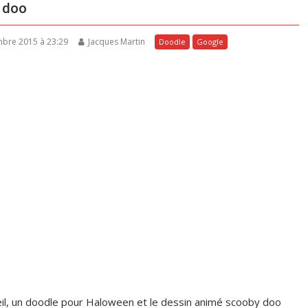
 doo
embre 2015 à 23:29
Jacques Martin
Doodle
Google
eil, un doodle pour Haloween et le dessin animé scooby doo