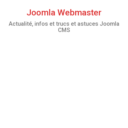
S
k
Joomla Webmaster
i
Actualité, infos et trucs et astuces Joomla
p
CMS
t
o
c
o
n
t
e
n
t