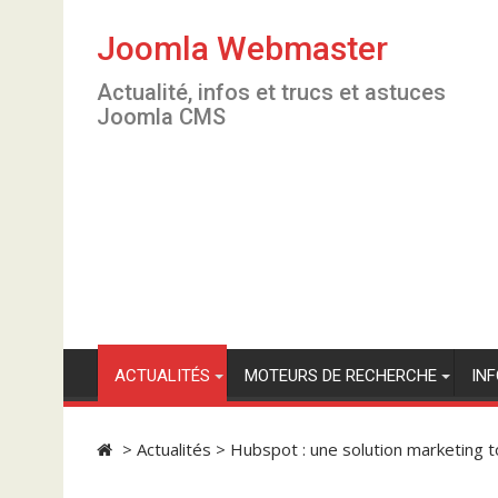
S
k
Joomla Webmaster
i
Actualité, infos et trucs et astuces
p
Joomla CMS
t
o
c
o
n
t
e
n
t
ACTUALITÉS
MOTEURS DE RECHERCHE
IN
>
Actualités
>
Hubspot : une solution marketing t