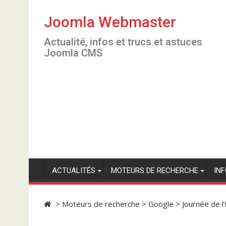
S
k
Joomla Webmaster
i
Actualité, infos et trucs et astuces
p
Joomla CMS
t
o
c
o
n
t
e
n
t
ACTUALITÉS
MOTEURS DE RECHERCHE
IN
>
Moteurs de recherche
>
Google
>
Journée de l