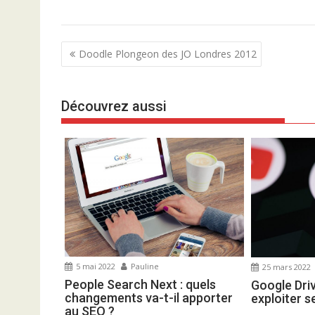
N
Doodle Plongeon des JO Londres 2012
a
v
Découvrez aussi
i
g
a
t
i
o
n
d
e
5 mai 2022
Pauline
25 mars 2022
l
People Search Next : quels
Google Dri
’
changements va-t-il apporter
exploiter s
a
au SEO ?