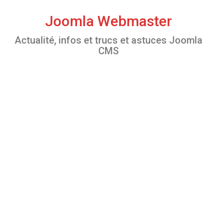
S
k
Joomla Webmaster
i
Actualité, infos et trucs et astuces Joomla
p
CMS
t
o
c
o
n
t
e
n
t