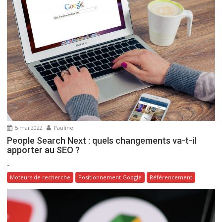
o
n
d
e
l
’
a
r
t
i
5 mai 2022
Pauline
c
People Search Next : quels changements va-t-il
l
apporter au SEO ?
e
-
Moteurs de recherche
Positionnement Google
Référencement