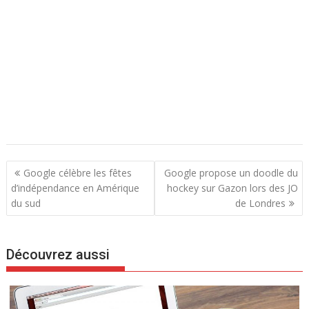
N
Google célèbre les fêtes
Google propose un doodle du
a
d’indépendance en Amérique
hockey sur Gazon lors des JO
du sud
de Londres
v
i
g
Découvrez aussi
a
t
i