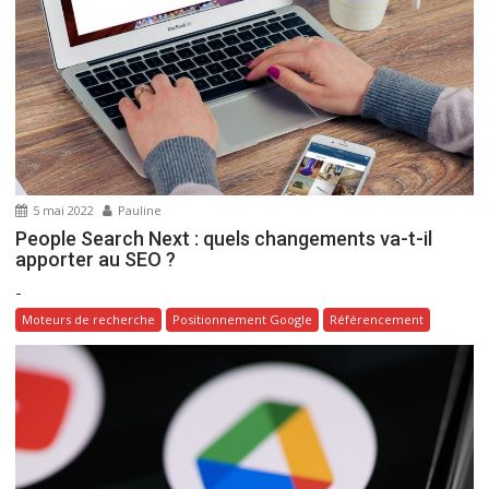
d
e
l
’
a
r
t
5 mai 2022
Pauline
i
People Search Next : quels changements va-t-il
c
apporter au SEO ?
l
-
e
Moteurs de recherche
Positionnement Google
Référencement