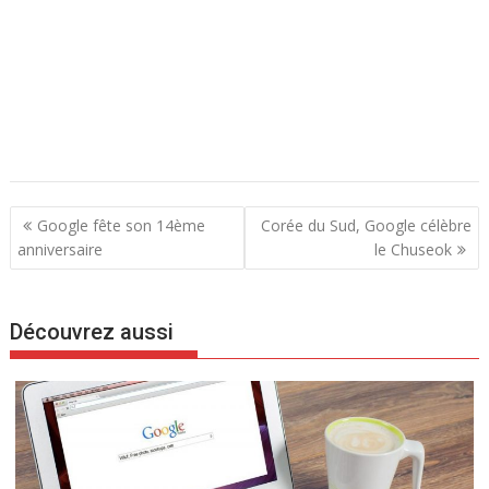
N
Google fête son 14ème
Corée du Sud, Google célèbre
a
anniversaire
le Chuseok
v
i
Découvrez aussi
g
a
t
i
o
n