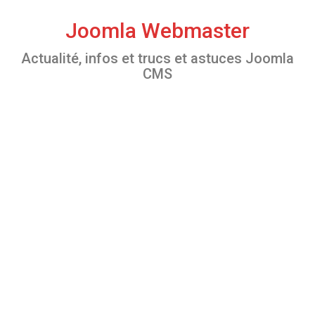
S
k
Joomla Webmaster
i
Actualité, infos et trucs et astuces Joomla
p
CMS
t
o
c
o
n
t
e
n
t