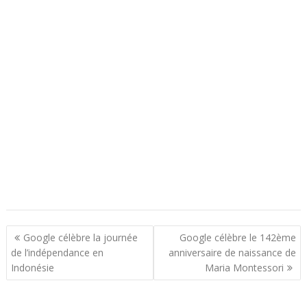
N
Google célèbre la journée
Google célèbre le 142ème
a
de l’indépendance en
anniversaire de naissance de
Indonésie
Maria Montessori
v
i