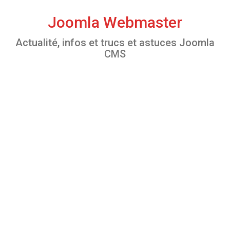
S
k
Joomla Webmaster
i
Actualité, infos et trucs et astuces Joomla
p
CMS
t
o
c
o
n
t
e
n
t