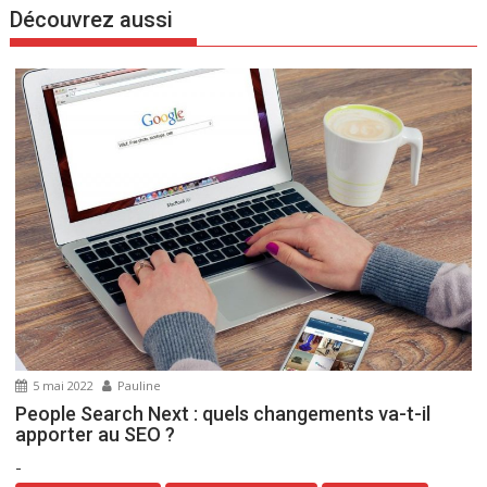
g
Découvrez aussi
a
t
i
o
n
d
e
l
’
a
r
t
i
5 mai 2022
Pauline
c
People Search Next : quels changements va-t-il
l
apporter au SEO ?
e
-