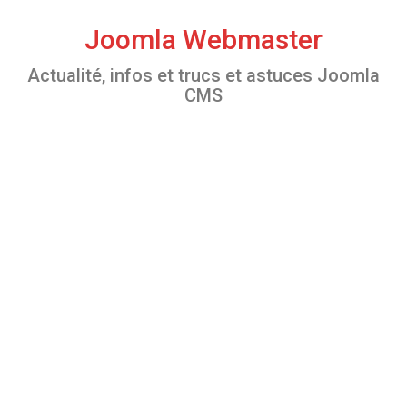
S
k
Joomla Webmaster
i
Actualité, infos et trucs et astuces Joomla
p
CMS
t
o
c
o
n
t
e
n
t