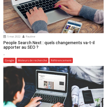
l
’
a
r
t
i
5 mai 2022
Pauline
c
People Search Next : quels changements va-t-il
l
apporter au SEO ?
e
-
Google
Moteurs de recherche
Référencement