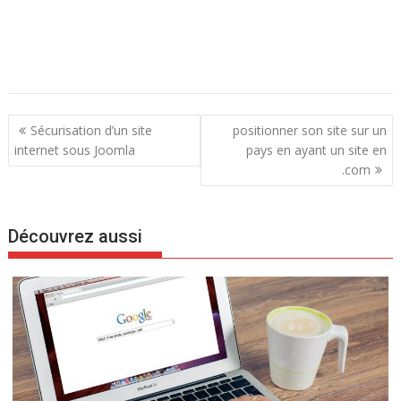
N
Sécurisation d’un site
positionner son site sur un
a
internet sous Joomla
pays en ayant un site en
.com
v
i
g
Découvrez aussi
a
t
i
o
n
d
e