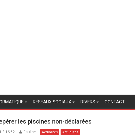
FORMATIQUE
RÉSEAUX SOCIAUX
DIVERS
CONTACT
epérer les piscines non-déclarées
1 à 16:52
Pauline
Actualités
Actualités