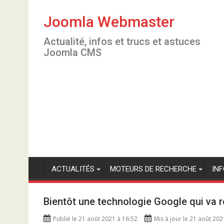
S
k
Joomla Webmaster
i
Actualité, infos et trucs et astuces
p
Joomla CMS
t
o
c
o
n
t
e
n
t
ACTUALITÉS
MOTEURS DE RECHERCHE
IN
Bientôt une technologie Google qui va r
Publié le 21 août 2021 à 16:52
Mis à jour le 21 août 202