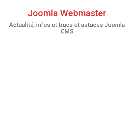
S
k
Joomla Webmaster
i
Actualité, infos et trucs et astuces Joomla
p
CMS
t
o
c
o
n
t
e
n
t