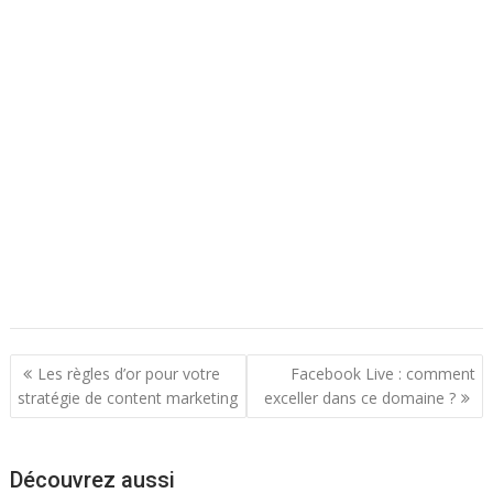
N
Les règles d’or pour votre
Facebook Live : comment
a
stratégie de content marketing
exceller dans ce domaine ?
v
i
Découvrez aussi
g