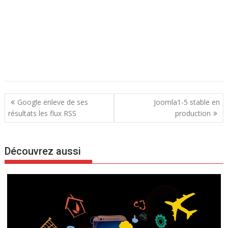
N
Google enleve de ses
Joomla1-5 stable en
a
résultats les flux RSS
production
v
i
Découvrez aussi
g
a
t
i
o
n