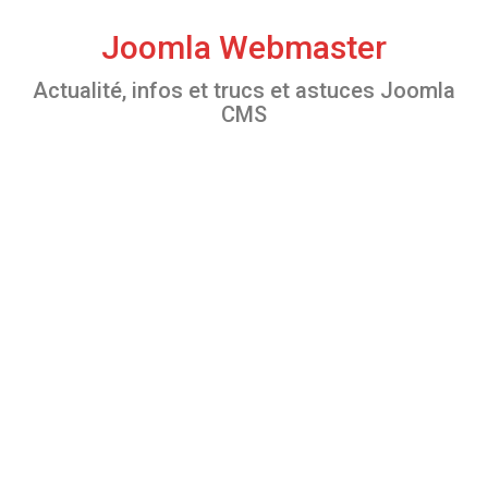
S
k
Joomla Webmaster
i
Actualité, infos et trucs et astuces Joomla
p
CMS
t
o
c
o
n
t
e
n
t