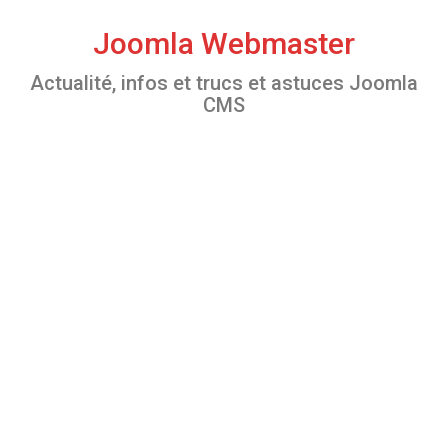
S
k
Joomla Webmaster
i
Actualité, infos et trucs et astuces Joomla
p
CMS
t
o
c
o
n
t
e
n
t