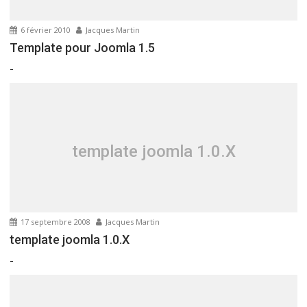
’
a
6 février 2010
Jacques Martin
r
Template pour Joomla 1.5
t
-
i
c
l
e
template joomla 1.0.X
17 septembre 2008
Jacques Martin
template joomla 1.0.X
-