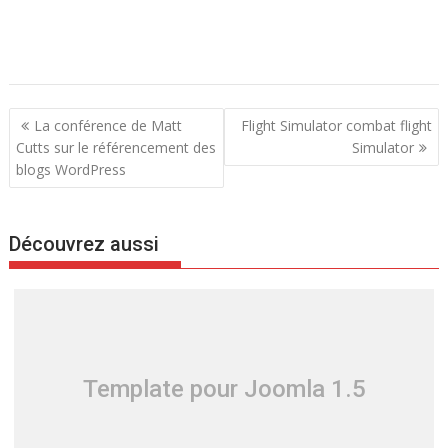
N
La conférence de Matt
Flight Simulator combat flight
a
Cutts sur le référencement des
Simulator
blogs WordPress
v
i
g
Découvrez aussi
a
t
i
o
n
d
Template pour Joomla 1.5
e
l