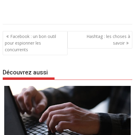
N
Facebook : un bon outil
Hashtag : les choses à
a
pour espionner les
savoir
concurrents
v
i
g
Découvrez aussi
a
t
i
o
n
d
e
l