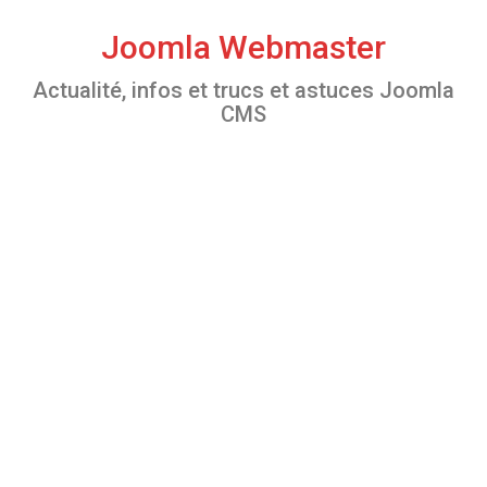
S
k
Joomla Webmaster
i
Actualité, infos et trucs et astuces Joomla
p
CMS
t
o
c
o
n
t
e
n
t