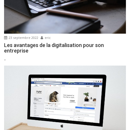
’
a
r
t
i
23 septembre 2022
eric
c
Les avantages de la digitalisation pour son
l
entreprise
e
-