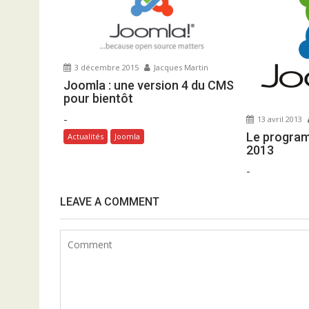
i
o
n
d
3 décembre 2015
Jacques Martin
e
Joomla : une version 4 du CMS
l
pour bientôt
’
-
13 avril 2013
a
Le progra
Actualités
Joomla
r
2013
t
-
i
LEAVE A COMMENT
c
l
e