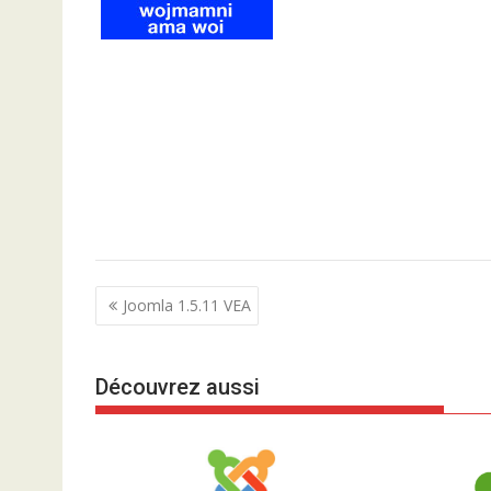
N
Joomla 1.5.11 VEA
a
v
Découvrez aussi
i
g
a
t