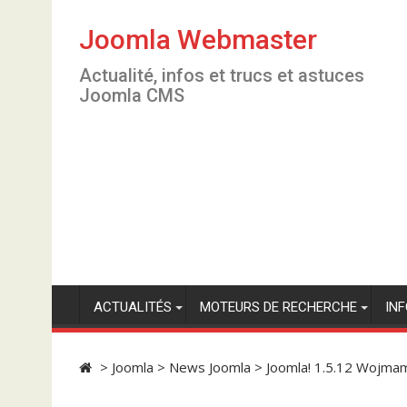
S
k
Joomla Webmaster
i
Actualité, infos et trucs et astuces
p
Joomla CMS
t
o
c
o
n
t
e
n
t
ACTUALITÉS
MOTEURS DE RECHERCHE
IN
>
Joomla
>
News Joomla
>
Joomla! 1.5.12 Wojma