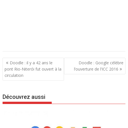
N
Doodle : il y a 42 ans le
Doodle : Google célèbre
a
pont Rio-Niterói fut ouvert à la
l’ouverture de l’ICC 2016
circulation
v
i
g
Découvrez aussi
a
t
i
o