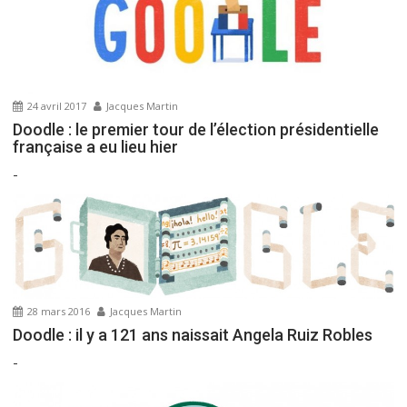
n
d
e
l
’
24 avril 2017
Jacques Martin
a
Doodle : le premier tour de l’élection présidentielle
r
française a eu lieu hier
t
-
i
c
l
e
28 mars 2016
Jacques Martin
Doodle : il y a 121 ans naissait Angela Ruiz Robles
-