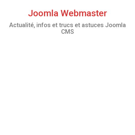
S
k
Joomla Webmaster
i
Actualité, infos et trucs et astuces Joomla
p
CMS
t
o
c
o
n
t
e
n
t