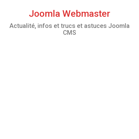
S
k
Joomla Webmaster
i
Actualité, infos et trucs et astuces Joomla
p
CMS
t
o
c
o
n
t
e
n
t