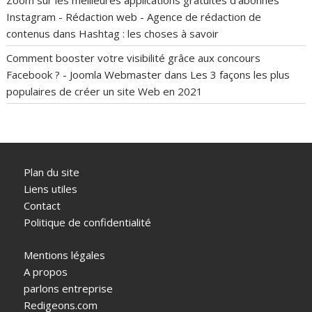
Instagram - Rédaction web - Agence de rédaction de
contenus
dans
Hashtag : les choses à savoir
Comment booster votre visibilité grâce aux concours
Facebook ? - Joomla Webmaster
dans
Les 3 façons les plus
populaires de créer un site Web en 2021
Plan du site
Liens utiles
Contact
Politique de confidentialité
Mentions légales
A propos
parlons entreprise
Redigeons.com