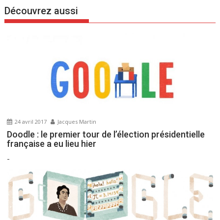
g
Découvrez aussi
a
t
i
o
n
d
e
l
’
24 avril 2017
Jacques Martin
a
Doodle : le premier tour de l’élection présidentielle
r
française a eu lieu hier
t
-
i
c
l
e