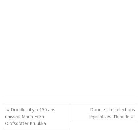
N
Doodle : il y a 150 ans
Doodle : Les élections
a
naissait Maria Erika
législatives d’Irlande
Olofsdotter Kruukka
v
i