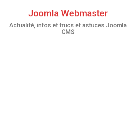
S
k
Joomla Webmaster
i
Actualité, infos et trucs et astuces Joomla
p
CMS
t
o
c
o
n
t
e
n
t