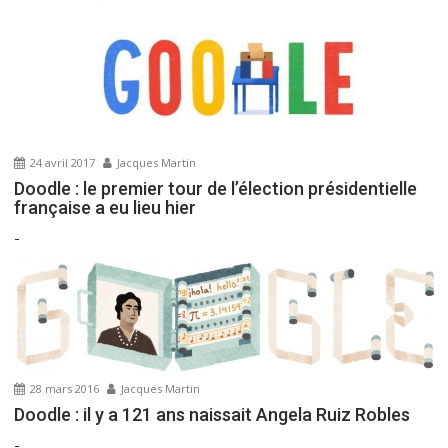
i
o
n
d
e
l
’
24 avril 2017
Jacques Martin
a
Doodle : le premier tour de l’élection présidentielle
r
française a eu lieu hier
t
-
i
c
l
e
28 mars 2016
Jacques Martin
Doodle : il y a 121 ans naissait Angela Ruiz Robles
-