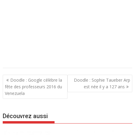
N
Doodle : Google célèbre la
Doodle : Sophie Taueber Arp
a
fête des professeurs 2016 du
est née il y a 127 ans
Venezuela
v
i
g
Découvrez aussi
a
t