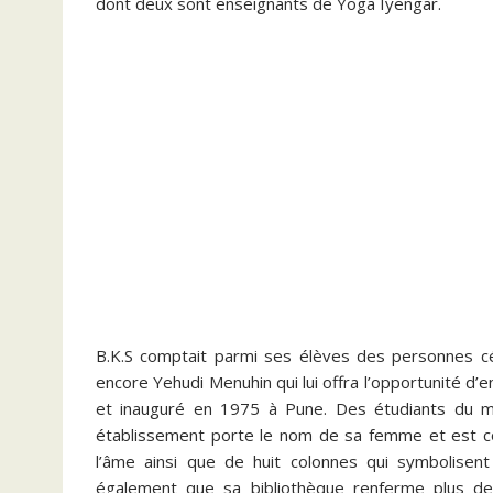
dont deux sont enseignants de Yoga Iyengar.
B.K.S comptait parmi ses élèves des personnes c
encore Yehudi Menuhin qui lui offra l’opportunité d’e
et inauguré en 1975 à Pune. Des étudiants du m
établissement porte le nom de sa femme et est com
l’âme ainsi que de huit colonnes qui symbolisent
également que sa bibliothèque renferme plus de 