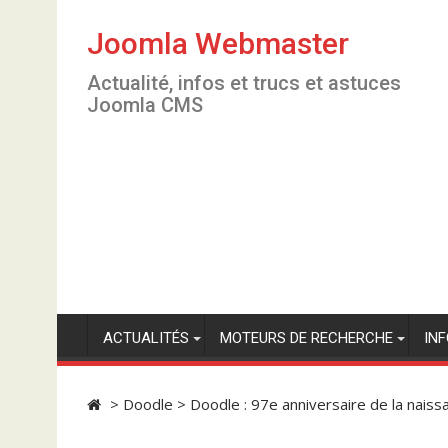
S
k
Joomla Webmaster
i
Actualité, infos et trucs et astuces
p
Joomla CMS
t
o
c
o
n
t
e
n
t
ACTUALITÉS
MOTEURS DE RECHERCHE
IN
>
Doodle
>
Doodle : 97e anniversaire de la nais