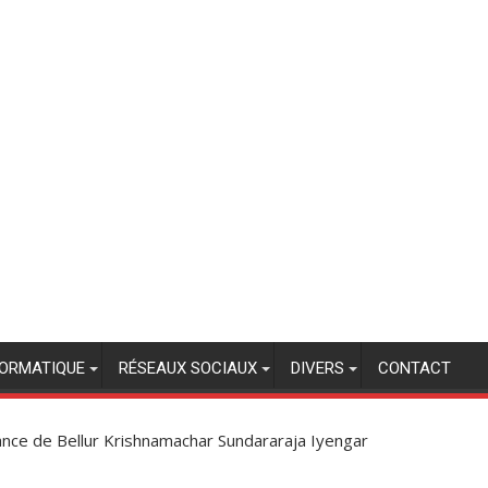
FORMATIQUE
RÉSEAUX SOCIAUX
DIVERS
CONTACT
sance de Bellur Krishnamachar Sundararaja Iyengar