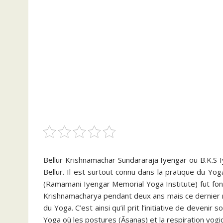
Bellur Krishnamachar Sundararaja Iyengar ou B.K.S
Bellur. Il est surtout connu dans la pratique du Yo
(Ramamani Iyengar Memorial Yoga Institute) fut fond
Krishnamacharya pendant deux ans mais ce dernier ne c
du Yoga. C’est ainsi qu’il prit l’initiative de deveni
Yoga où les postures (Āsanas) et la respiration yogi