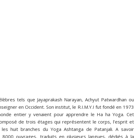
élèbres tels que Jayaprakash Narayan, Achyut Patwardhan ou
nseigner en Occident. Son institut, le R.I.M.Y.I fut fondé en 1973
onde entier y venaient pour apprendre le Ha ha Yoga. Cet
posé de trois étages qui représentent le corps, l’esprit et
 les huit branches du Yoga Ashtanga de Patanjali. A savoir
8000 ouvrages, traduits en plusieurs langues, dédiés à la