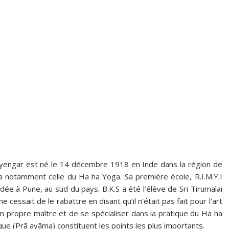
 Iyengar est né le 14 décembre 1918 en Inde dans la région de
ga notamment celle du Ha ha Yoga. Sa première école, R.I.M.Y.I
ée à Pune, au sud du pays. B.K.S a été l’élève de Sri Tirumalai
essait de le rabattre en disant qu’il n’était pas fait pour l’art
r son propre maître et de se spécialiser dans la pratique du Ha ha
que (Prā ayāma) constituent les points les plus importants.