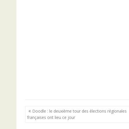
N
Doodle : le deuxième tour des élections régionales
a
françaises ont lieu ce jour
v