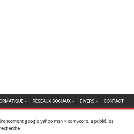
FORMATIQUE
RÉSEAUX SOCIAUX
DIVERS
CONTACT
érencement google yahoo msn
>
comScore, a publié les
 recherche