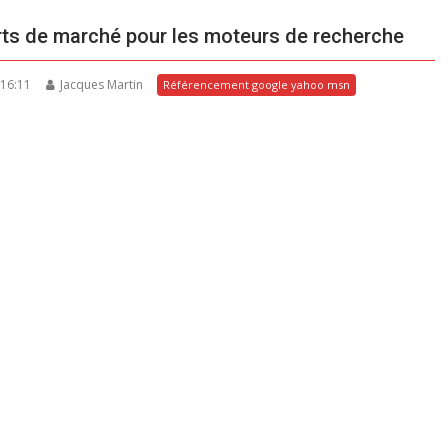
arts de marché pour les moteurs de recherche
 16:11
Jacques Martin
Référencement google yahoo msn