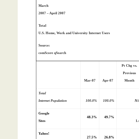
March
2007 – April 2007
Total
U.S. Home, Work and University Internet Users
Source:
comScore qSearch
Pt Chg vs.
Previous
Mar-07
Apr-07
Month
Total
Internet Population
100.0%
100.0%
N/
Google
48.3%
49.7%
Sites
1.
Yahoo!
27.5%
26.8%