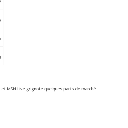
7
6
1
0
 et MSN Live grignote quelques parts de marché