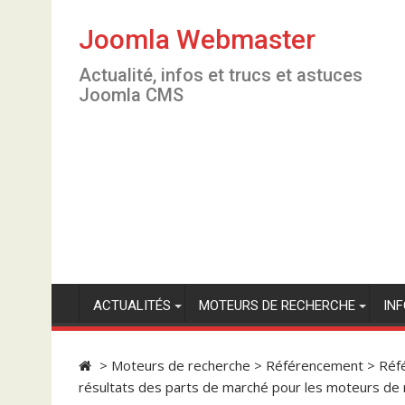
S
k
Joomla Webmaster
i
Actualité, infos et trucs et astuces
p
Joomla CMS
t
o
c
o
n
t
e
n
t
ACTUALITÉS
MOTEURS DE RECHERCHE
IN
>
Moteurs de recherche
>
Référencement
>
Réf
résultats des parts de marché pour les moteurs de