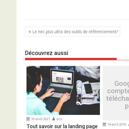
N
Le nec plus ultra des outils de référencement?
a
v
Découvrez aussi
i
g
a
t
Goog
i
compte
o
téléch
n
p
d
e
10 août 2021
eric
l
14 avril 2010
Tout savoir sur la landing page
’