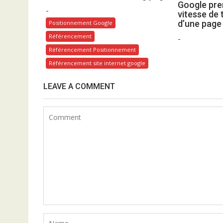
Google pre
-
a
vitesse de
d’une page
r
Positionnement Google
t
Référencement
-
i
Référencement Positionnement
c
Référencement site internet google
l
LEAVE A COMMENT
e