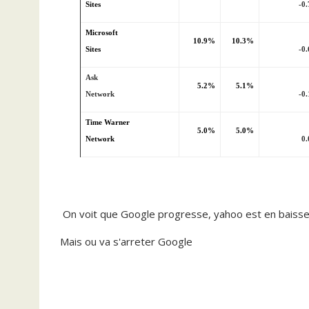
Sites
-0.
Microsoft
10.9%
10.3%
Sites
-0.
Ask
5.2%
5.1%
Network
-0.
Time Warner
5.0%
5.0%
Network
0.
On voit que Google progresse, yahoo est en baisse
Mais ou va s'arreter Google