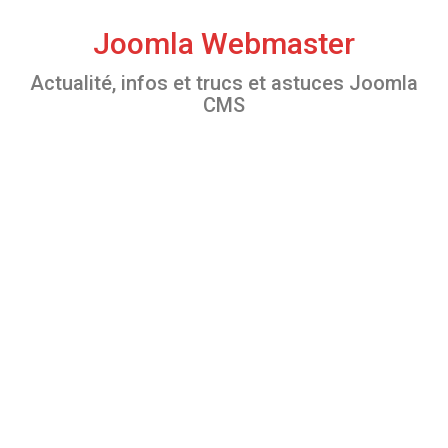
S
k
Joomla Webmaster
i
Actualité, infos et trucs et astuces Joomla
p
CMS
t
o
c
o
n
t
e
n
t