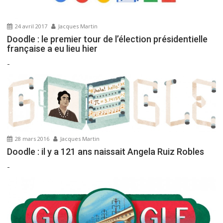
l
’
24 avril 2017
Jacques Martin
a
Doodle : le premier tour de l’élection présidentielle
r
française a eu lieu hier
t
-
i
c
l
e
28 mars 2016
Jacques Martin
Doodle : il y a 121 ans naissait Angela Ruiz Robles
-