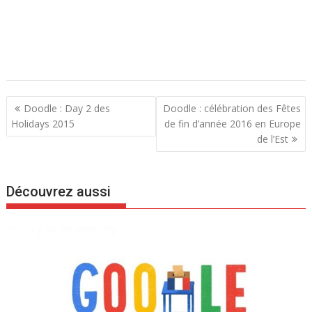
N
Doodle : Day 2 des
Doodle : célébration des Fêtes
a
Holidays 2015
de fin d’année 2016 en Europe
de l’Est
v
i
g
Découvrez aussi
a
t
i
o
n
d
e