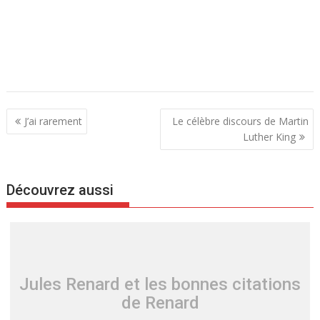
N
J’ai rarement
Le célèbre discours de Martin
a
Luther King
v
i
Découvrez aussi
g
a
t
i
o
Jules Renard et les bonnes citations
n
de Renard
d