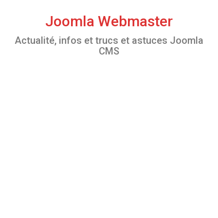
S
k
Joomla Webmaster
i
Actualité, infos et trucs et astuces Joomla
p
CMS
t
o
c
o
n
t
e
n
t