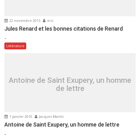
e
l
’
22 novembre 2015
eric
a
Jules Renard et les bonnes citations de Renard
r
-
t
Littérature
i
c
l
e
Antoine de Saint Exupery, un homme
de lettre
1 janvier 2010
Jacques Martin
Antoine de Saint Exupery, un homme de lettre
-