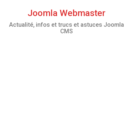
S
k
Joomla Webmaster
i
Actualité, infos et trucs et astuces Joomla
p
CMS
t
o
c
o
n
t
e
n
t