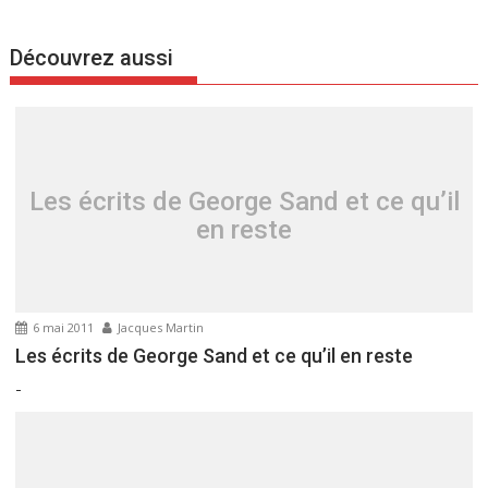
v
i
Découvrez aussi
g
a
t
i
o
Les écrits de George Sand et ce qu’il
n
en reste
d
e
l
’
6 mai 2011
Jacques Martin
a
Les écrits de George Sand et ce qu’il en reste
r
-
t
i
c