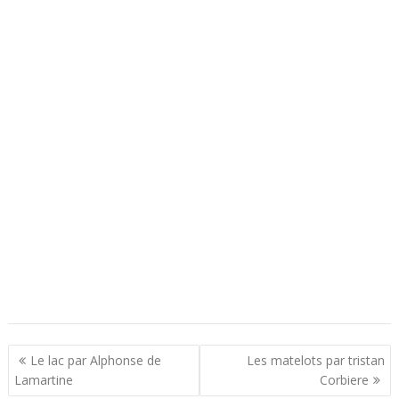
N
Le lac par Alphonse de
Les matelots par tristan
a
Lamartine
Corbiere